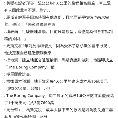
: 美聯社記者形容，這短短約1.6公里的路程相當顛簸，車上還
有人因此暈車不適。對此，
: 馬斯克解釋是因為時間有點倉促，且地面鋪平技術也尚未完
善。他說：「未來會像是在玻
: 璃表面上行駛般地滑順。目前只是原型，這也是為何會有點粗
糙的原因。」
: 馬斯克在2年前於推特發文，因為受不了洛杉磯的塞車狀況，
他決定要自己建造鑽洞機來
: 挖地洞，建立地底交通運輸網。馬斯克說到做到，他隨即成立
「The Boring Company」積
: 極展開此計畫。
: 根據原本預測，地下隧道每1.6公里的建造成本為10億美元
（約307.6億元台幣），但「
: The Boring Company」周二展示的這段1.6公里隧道原型僅花
了1千萬美元（約3億7600萬
: 元台幣）。馬斯克說，成本大幅下降的原因是因為改良施工器
具及加速作業時間，此外，