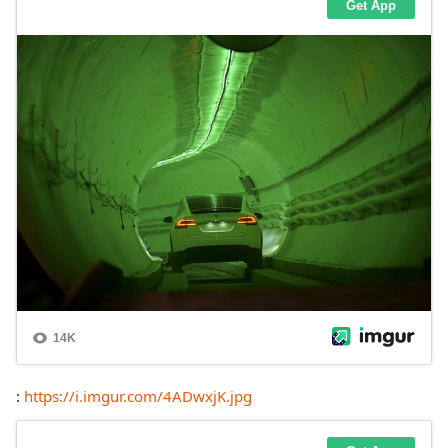
:
https://i.imgur.com/4ADwxjK.jpg