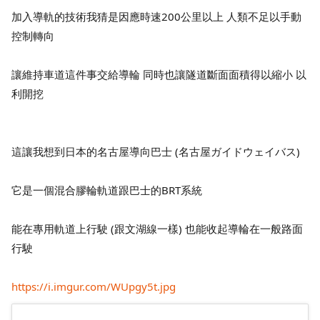
加入導軌的技術我猜是因應時速200公里以上 人類不足以手動
控制轉向
讓
維持車道這件事交給導輪 同時也讓隧道斷面面積得以縮小
以
利開挖
這讓我想到日本的名古屋導向巴士 (名古屋ガイドウェイバス)
它是一個混合膠輪軌道跟巴士的BRT系統
能在專用軌道上行駛 (跟文湖線一樣) 也能收起導輪在一般路面
行駛
https://i.imgur.com/WUpgy5t.jpg