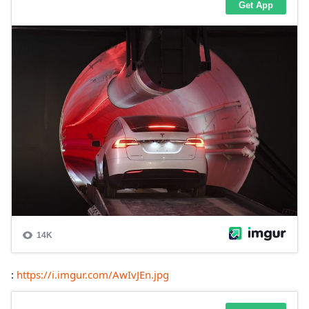
:
https://i.imgur.com/AwIvJEn.jpg