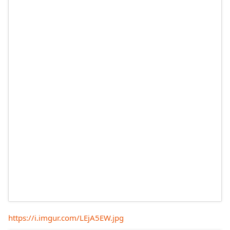
https://i.imgur.com/LEjA5EW.jpg