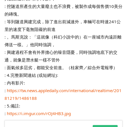
: 挖隧道所產生的大量廢土也不浪費，被製作成每個售價10美分
的磚塊。
: 等到隧道興建完成，除了進出前減速外，車輛可在時速241公
里的速度下毫無阻礙的前進
: 。馬斯克說：「這就像（科幻小說中的）在一座城市內遠距離
傳送一樣。」他同時強調，
: 興建過程不會有外界擔心的噪音隱憂，同時強調地底下的交
通，就像是潛水艇一樣不管外
: 面氣候多惡劣，都能安全前進。（桂家齊／綜合外電報導）
: 4.完整新聞連結 (或短網址):
: 內有影片:
:
https://tw.news.appledaily.com/international/realtime/201
81219/1486188
: 5.備註:
:
https://i.imgur.com/rOJ4HB3.jpg