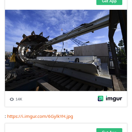
:
https://i.imgur.com/6GylkYH.jpg