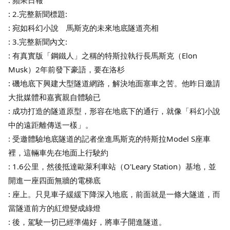
: 蘋果日報
: 2.完整新聞標題:
: 宛如科幻小說 馬斯克的未來地底隧道亮相
: 3.完整新聞內文:
: 有真實版「鋼鐵人」之稱的特斯拉執行長馬斯克（Elon
Musk）2年前發下豪語，要在洛杉
: 磯地底下興建大型隧道網路，解決地面塞車之苦。他昨日邀請
大批媒體和嘉賓親自體驗已
: 成功打造的隧道原型，形容在地底下的通行，就像「科幻小說
中的遠距離傳送一樣」。
: 受邀體驗地底隧道的記者坐進馬斯克的特斯拉Model S座車
裡，這輛車先在地面上行駛約
: 1.6公里，然後抵達歐萊利車站（O'Leary Station）基地，並
開進一座四面無牆的電梯底
: 座上。只見車子緩緩下降深入地底，前面就是一條大隧道，而
當隧道前方的紅燈變成綠燈
: 後，駕駛一切已經準備好，將車子開進隧道。