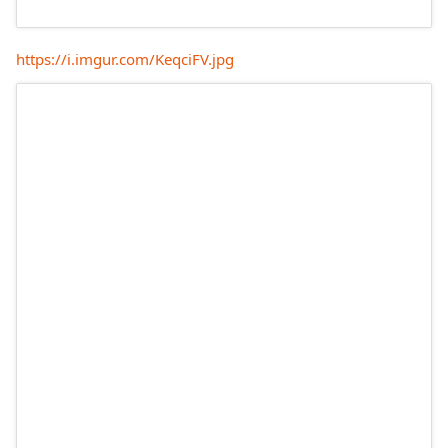
https://i.imgur.com/KeqciFV.jpg