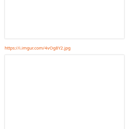
https://i.imgur.com/4vOg8Y2.jpg