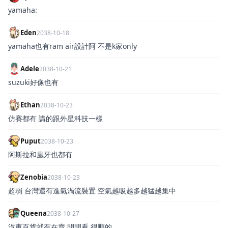
yamaha:
Eden
2038-10-18
yamaha也有ram air設計阿 不是k家only
Adele
2038-10-21
suzuki好像也有
Ethan
2038-10-23
仿賽都有 講的跟外星科技一樣
Puput
2038-10-23
阿斯拉和凰牙也都有
Zenobia
2038-10-23
超弱 台灣還有進氣渦流裝置 空氣越吸越多越猛越集中
Queena
2038-10-27
汽車百貨就有在賣 開開看 很順的