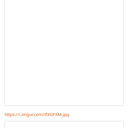
https://i.imgur.com/If3GFXM.jpg