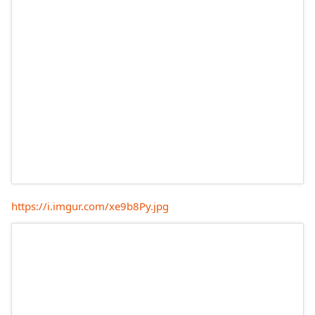
https://i.imgur.com/xe9b8Py.jpg