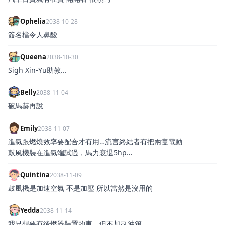
Ophelia
2038-10-28
簽名檔令人鼻酸
Queena
2038-10-30
Sigh Xin-Yu助教...
Belly
2038-11-04
破馬赫再說
Emily
2038-11-07
進氣跟燃燒效率要配合才有用…流言終結者有把兩隻電動
鼓風機裝在進氣端試過，馬力衰退5hp…
Quintina
2038-11-09
鼓風機是加速空氣 不是加壓 所以當然是沒用的
Yedda
2038-11-14
我只想要有後燃器裝置的車，但不加副油箱