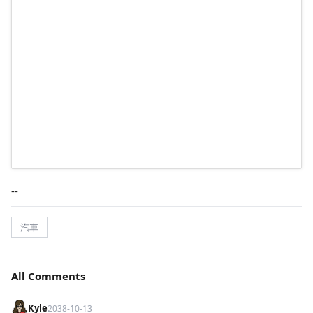
--
汽車
All Comments
Kyle
2038-10-13