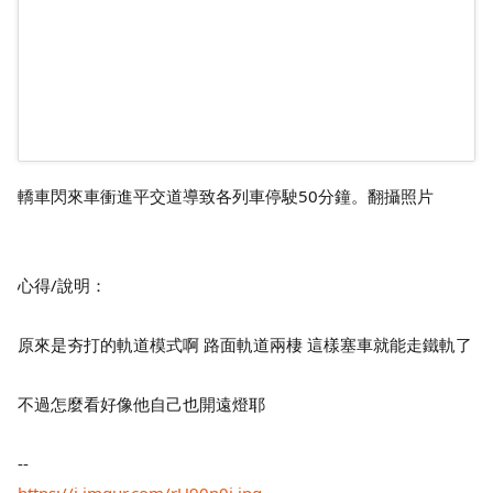
轎車閃來車衝進平交道導致各列車停駛50分鐘。翻攝照片
心得/說明：
原來是夯打的軌道模式啊 路面軌道兩棲 這樣塞車就能走鐵軌了
不過怎麼看好像他自己也開遠燈耶
--