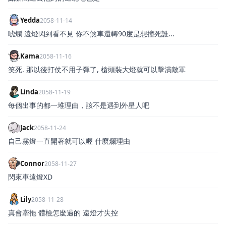
Yedda
2058-11-14
唬爛 遠燈閃到看不見 你不煞車還轉90度是想撞死誰...
Kama
2058-11-16
笑死. 那以後打仗不用子彈了, 槍頭裝大燈就可以擊潰敵軍
Linda
2058-11-19
每個出事的都一堆理由，該不是遇到外星人吧
Jack
2058-11-24
自己霧燈一直開著就可以喔 什麼爛理由
Connor
2058-11-27
閃來車遠燈XD
Lily
2058-11-28
真會牽拖 體檢怎麼過的 遠燈才失控