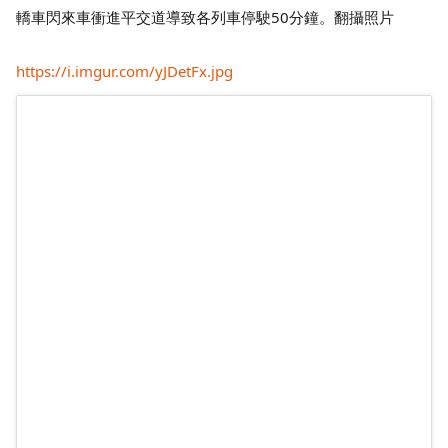
轎車閃來車衝進平交道導致各列車停駛50分鐘。翻攝照片
https://i.imgur.com/yJDetFx.jpg