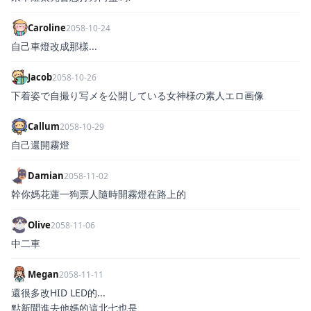
Caroline
2058-10-24
自己車燈改成那樣...
Jacob
2058-10-26
下着姿で自撮り写メを公開している女神様の素人エロ画像
Callum
2058-10-29
自己還開霧燈
Damian
2058-11-02
幹你媽花蓮一狗票人隨時開霧燈在路上的
Olive
2058-11-06
中二車
Megan
2058-11-11
還很多改HID LED的...
點新聞進去他媽的這北七也是