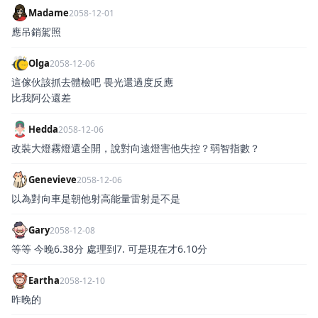
Madame
2058-12-01
應吊銷駕照
Olga
2058-12-06
這傢伙該抓去體檢吧 畏光還過度反應
比我阿公還差
Hedda
2058-12-06
改裝大燈霧燈還全開，說對向遠燈害他失控？弱智指數？
Genevieve
2058-12-06
以為對向車是朝他射高能量雷射是不是
Gary
2058-12-08
等等 今晚6.38分 處理到7. 可是現在才6.10分
Eartha
2058-12-10
昨晚的