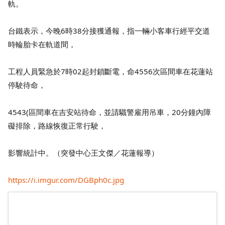
軌。
台鐵表示，今晚6時38分接獲通報，指一輛小客車行經平交道
時輪胎卡在軌道間，
工程人員緊急於7時02起封鎖斷電，命4556次區間車在花蓮站
停駛待命，
4543(區間車在吉安站待命，並請驖警雇用吊車，20分鐘內障
礙排除，路線恢復正常行駛，
影響統計中。（突發中心王文傑／花蓮報導）
https://i.imgur.com/DGBph0c.jpg