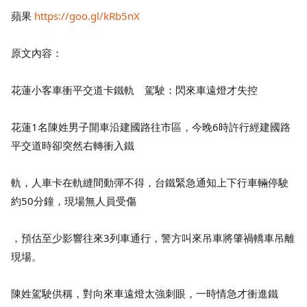
蘋果
https://goo.gl/kRb5nX
原文內容：
花蓮小客車衝平交道卡鐵軌 駕駛：閃來車遠燈才失控
花蓮1名陳姓男子開車沿建國路往市區，今晚6時許行經建國路
平交道時卻突然右轉衝入鐵
軌，人車卡在軌縫間動彈不得，台鐵緊急通知上下行車輛停駛
約50分鐘，現場無人員受傷
，預估至少影響往來3列車通行，警方叫來吊車將肇禍轎車吊離
現場。
陳姓駕駛供稱，對向來車遠燈太強刺眼，一時情急才衝進鐵