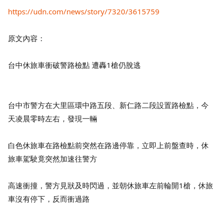
https://udn.com/news/story/7320/3615759
原文內容：
台中休旅車衝破警路檢點 遭轟1槍仍脫逃
台中市
警方在大里區環中路五段、新仁路二段設置路檢點，今
天凌晨零時左右，發現一輛
白色休旅車在路檢點前突然在路邊停靠，立即上前盤查時，休
旅車駕駛竟
突然加速往警方
高速衝撞，警方見狀及時閃過，並朝休旅車左前輪開1槍，休旅
車沒有停下，反而
衝過路