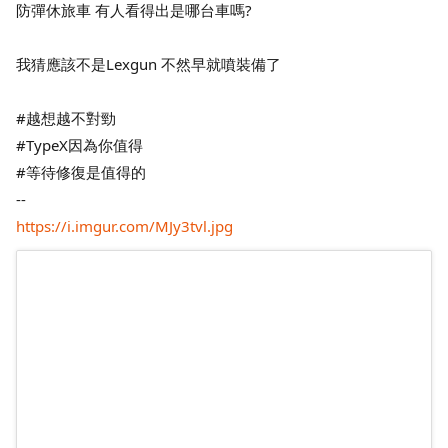
防彈休旅車 有人看得出是哪台車嗎?
我猜應該不是Lexgun 不然早就噴裝備了
#越想越不對勁
#TypeX因為你值得
#等待修復是值得的
--
https://i.imgur.com/MJy3tvl.jpg