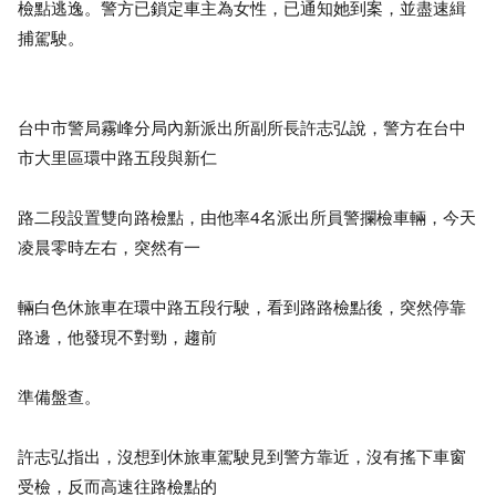
檢點逃逸
。警方已鎖定
車主
為
女性
，已通知她到案，並盡速
緝
捕駕駛
。
台中市警局霧峰分局內新派出所副所長許志弘說，警方在台中
市大里區環中路五段與新仁
路二段設置雙向路檢點，由他率4名派出所員警攔檢車輛，今天
凌晨零時左右，突然有一
輛白色休旅車在環中路五段行駛，看到路路檢點後，突然停靠
路邊，他
發現不對勁，趨前
準備盤查
。
許志弘指出，沒想到休旅車駕駛見到警方靠近，沒有搖下車窗
受檢，反而高速往路檢點的