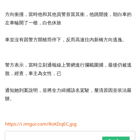
方向衝撞，當時他和其他員警首當其衝，他跳開後，朝白車的
左車輪開了一槍，白色休旅
車並沒有因警方開槍而停下，反而高速往內新橋方向逃逸。
警方表示，當時立刻通報線上警網進行攔截圍捕，最後
仍被逃
脫
，經查，車主為女性，已
通知她到案說明，並將全力緝捕該名駕駛，釐清原因並依法嚴
辦。
https://i.imgur.com/RoKDqEC.jpg