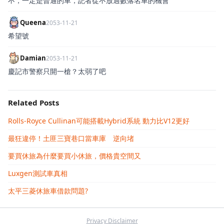
不，一定是普通的車，記者從不放過數落名車的機會
Queena
2053-11-21
希望號
Damian
2053-11-21
慶記市警察只開一槍？太弱了吧
Related Posts
Rolls-Royce Cullinan可能搭載Hybrid系統 動力比V12更好
最狂違停！土匪三寶巷口當車庫 逆向堵
要買休旅為什麼要買小休旅，價格貴空間又
Luxgen測試車真相
太平三菱休旅車借款問題?
Privacy Disclaimer