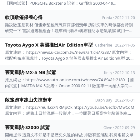
【國內試駕】PORSCHE Boxster S 記者：Griffith 2000-04-19
https://i.imgur.com/lp12pgd.jpg 週末的下午，陽光由 ...
軟頂敞篷保養心得
Freda
·
2022-11-20
雖說敞篷是耗材 但也希望他乾乾淨淨撐個幾年 所以洗車的時候都會特別
研究一下 嘗試過幾種組合 1.洗車精+海綿+帆布鞋防水透氣噴霧 就用一般
的洗車精 加上洗車場的泡泡 用海綿嚕一嚕 乾了之後噴我平常噴鞋子的防
水透氣噴霧 優點：省錢 缺點：防水噴霧一下就噴完了 2.化學小子敞篷清
Toyota Aygo X 英國推出Air Edition車型
Catherine
·
2022-11-05
...
原文連結： https://news.u-car.com.tw/news/article/72887 原文內容：
標配帆布車頂設計，Toyota Aygo X 於英國市場推出Air Edition車型 2022
11月 5 陳慶峰撰文攝影 以 Aygo X prologue 概念車量產而來，於 202 ...
舊聞重貼-MX-5 NB 試駕
Kelly
·
2022-10-13
原文網址：https://www.auto-online.com.tw/news/74-894?f=2180 【國
內試駕】MAZDA MX-5 記者：Orson 2000-02-11 敞篷車一向給人崇尚自
由，無拘無束的感覺，雙座的Roadster則更是更進一步追求人車一 體的
駕馭快感，但是在歷史上追求自 ...
敞篷跑車跑山失控翻車
Daph Bay
·
2022-10-01
原文連結： https://reurl.cc/NRMpOk https://youtu.be/uecfD7MwCqM
原文內容： 網路上日前流傳一段影片，一位開著日系高性能敞篷跑車
「S2000」的男子在山路上馳騁，沒想到疑似過彎失控，整台車撞上山壁
足足翻了一圈，不過駕駛雖然沒有綁安全帶卻超級命大，雖然 ...
舊聞重貼-S2000 試駕
Olive
·
2022-09-29
開頭提示 這篇文不知是不是歷史久遠的緣故 排版有些混亂 我將兩篇文章