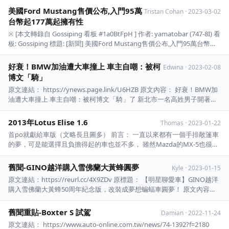
韓國好像真的沒有太大的興趣， 我到出國前最期待的居然是在那邊開車
美國Ford Mustang售價公布,入門95萬
Tristan Cohan
·
2023-03-02
XD 韓國在 2022 年開始承 ...
台幣起177萬起擁有性
※ [本文轉錄自 Gossiping 看板 #1a0BtFpH ] 作者: yamatobar (747-8I) 看
板: Gossiping 標題: [新聞] 美國Ford Mustang售價公布,入門95萬台幣起
177萬起擁有性能 時間: Thu Mar 2 23:16:26 2023 備註請放最後面 ...
好衰！BMW加油遭大車撞上 車主自嘲：被柯
Edwina
·
2023-02-08
博文「騎」
原文連結： https://ynews.page.link/U6HZB 原文內容： 好衰！BMW加
油遭大車撞上 車主自嘲：被柯博文「騎」了 新北市一名高姓男子開著
BMW敞篷車，跟家人要去南橫玩，在花蓮縣壽富鄉一處加油站加 油時，
遭到一旁加完油準備離開的曳引車撞上，還騎上左側車身，車損嚴重。他
2013年Lotus Elise 1.6
Thomas
·
2023-01-22
苦中作樂 將照 ...
首po就獻給車版（文略長且圖多） 前言： 一直以來都有一個手排敞篷車
的夢，可是能選擇且負擔得起的車也並不多， 雖然Mazda的MX-5也很靚
麗可是並不會讓人很驚豔， 前年無意中看到某YouTuber 買了台Elise就深
深的被吸引住， 也就從那時候慢慢的在找二手車（這種冷門的二手車真
舊聞-GINO越洋購入雪佛蘭大黃蜂圓夢
Kyle
·
2023-01-15
的不好找，而且價格也都很 ...
原文連結：https://reurl.cc/4X9ZDv 原標題： 【明星聊愛車】GINO越洋
購入雪佛蘭大黃蜂50周年紀念版，改裝成夢想蝙蝠車圓夢！ 原文內容：
GINO蔡東威出道十六年，從男子偶像團體K ONE出道，能歌善舞、外型
出眾的他吸引不少 死忠粉絲追隨；經歷團體解散、轉往中國發展、近幾
舊聞重貼-Boxter S 試駕
Damian
·
2022-11-24
年他在 ...
原文連結： https://www.auto-online.com.tw/news/74-1392?f=2180