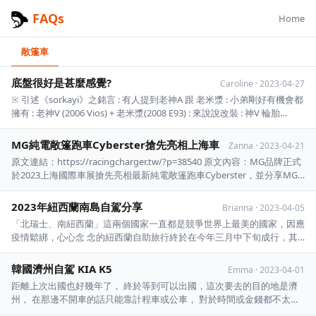
FAQs
Home
敞篷車
底盤很好是甚麼感覺?
Caroline
·
2023-04-27
※ 引述《sorkayi》之銘言 : 有人提到老神A 跟 老米漿 : 小弟剛好有機會都
擁有 : 老神V (2006 Vios) + 老米漿(2008 E93) : 來說說改裝 : 神V 輪胎
195/50/16 國產避震器偏硬 支撐很好 坑洞會跳起來 方向盤虛位嚴重 : E93
輪胎 235/35/19 25 ...
MG純電敞篷跑車Cyberster搶先亮相上海車
Zanna
·
2023-04-21
原文連結：https://racingcharger.tw/?p=38540 原文內容：MG品牌正式
於2023上海國際車展搶先亮相最新純電敞篷跑車Cyberster，並分享MG
全球戰 略佈局計劃與成果，同時還以全新上市性能轎跑MG7與純電休旅
MG4領銜，盛大展演多輛品 牌主力車款，完美詮釋「實力見證完美、速
2023年紐西蘭南島自駕分享
Brianna
·
2023-04-05
...
「北瑞士、南紐西蘭」這兩個國家一直都是競爭世界上最美的國家，因應
疫情鬆綁，心心念 念的紐西蘭自助旅行終於在今年三月中下旬成行，其
中南島14日、自駕12日來跟鄉民們分享 一下（北島我只坐uber進奧克蘭
市區就不分享了）。 首先是自駕路線概要圖：
韓國濟州自駕 KIA K5
Emma
·
2023-04-01
https://i.imgur.com/RjB34jl.jpg ...
距離上次出國也好幾年了， 終於等到可以出國，這次要去的目的地是濟
州， 在那邊不開車的話只能靠計程車或公車， 對於時間或金錢都不太友
善，參加一日團又覺得自由度不夠， 因此決定來個自駕遊~ 不過男生對於