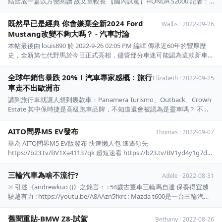
結合成一篇以方便閱讀 故文章較長 【國內試駕】HONDA S2000 記者：
Vincent、陳光立 2000-09-02 https://i.imgur.com/gd2KSSL.jpg S2000車
身造型源自95年第3 ...
既然早已是經典 你會嫌棄全新2024 Ford
Wallis
·
2022-09-26
Mustang改變不夠大嗎？ - 汽車討論
本帖最後由 louis890 於 2022-9-26 02:05 PM 編輯 傳承近60年的豐厚歷
史，全新第七代野馬於今日正式亮相，儘管部分車迷可能認為這款新車的
造型少了些驚喜，但據原廠表示，這全新車款絕對將帶來迄今最為豐富的
駕馭樂趣體驗！ 2022-9-26 01:56 PM 上傳下載附件 ...
全球年銷售暴跌 20%！汽車專家感概：旅行
Elizabeth
·
2022-09-25
車走不出歐洲市
講到旅行車就讓人想到幾款車：Panamera Turismo、Outback、Crown
Estate 其中保時捷是高級跑車品牌，不知道還會被認為是靈車嗎？ 不知
道Panamera的哪個車型賣得比較好？ 速霸陸取消轎車懸吊的Legacy，
Cross over懸吊的Outback在美國好像賣得很好 可見只要懸 ...
AITO問界M5 EV發布
Thomas
·
2022-09-07
華為 AITO問界M5 EV版發布 快速懶人包 遙遙領先
https://b23.tv/BV1Xa41137qk 超短速看 https://b23.tv/BV1yd4y1g7dA
問界M5 EV 標配即滿配 https://b23.tv/BV15Y4y1M7PA 時速0-100公里 兩
驅7.1秒，四 ...
三輪汽車為啥不流行?
Adele
·
2022-08-31
※ 引述《andrewkuo ()》之銘言： : 54歲古董車三輪馬自達 保養得宜越
駛越有力 : https://youtu.be/A8AAzn5fkrc : Mazda t600是一台三輪汽
車，既然三輪可以做到汽車，那為啥一定要 : 四輪才可以呢？少一輪不是
可以少 : 換一顆輪胎呢？難道現代的汽車廠 : 做 ...
舊聞重貼-BMW Z8-試駕
Bethany
·
2022-08-26