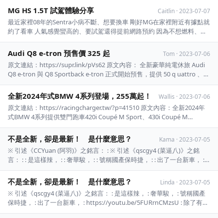
MG HS 1.5T 試駕體驗分享
Caitlin
·
2023-07-07
最近家裡08年的Sentra小病不斷、想要換車 剛好MG在家裡附近有據點就
約了看車 人氣感覺蠻高的、要試駕還得提前網路預約 因為不想燃料、牌
照稅雙漲，所以約1.5T版試駕 說說這輛車給我的感受 優點: 1. 輔助系統給
足:ACC、車道置中、環景等等都有給 甚至打方向燈還會有盲點影像顯示
Audi Q8 e-tron 預售價 325 起
Tom
·
2023-07-06
在螢幕上 2 ...
原文連結：https://supr.link/pVs62 原文內容： 全新豪華純電休旅 Audi
Q8 e-tron 與 Q8 Sportback e-tron 正式開始預售，提供 50 q uattro 、55
quattro 雙動力選擇，預售價 325 萬 ~ 395 萬。電池模組採用全新堆疊技
術， ...
全新2024年式BMW 4系列登場，255萬起！
Wallis
·
2023-07-06
原文連結：https://racingcharger.tw/?p=41510 原文內容：全新2024年
式BMW 4系列提供雙門跑車420i Coupé M Sport、430i Coupé M
Sport、 M440i xDrive Coupé；四門跑車420i Gran Coupé M Sport、430
...
不是全新，卻是最新！ 是什麼意思？
Kama
·
2023-07-05
※ 引述《CCYuan (阿羽)》之銘言： : ※ 引述《qscgy4 (菜逼八)》之銘
言： : : 是這樣辣， : : 奢華駿， : : 號稱國產保時捷， : : 出了一台新車， : :
https://youtu.be/5FURrnCMzsU : : 除了有意義不明， : : 扭來扭去的運鏡
以外， : : ...
不是全新，卻是最新！ 是什麼意思？
Linda
·
2023-07-05
※ 引述《qscgy4 (菜逼八)》之銘言： : 是這樣辣， : 奢華駿， : 號稱國產
保時捷， : 出了一台新車， : https://youtu.be/5FURrnCMzsU : 除了有意
義不明， : 扭來扭去的運鏡以外， : 還有身為母語者， : 都搞不太懂得台