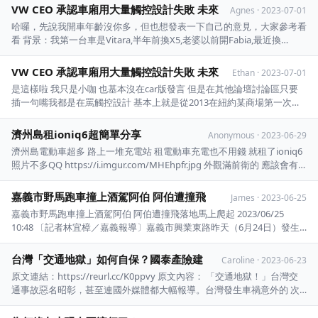
詞。 : NEO想要來點新的？ : 不是全 ...
VW CEO 承認車廂用大量觸控設計失敗 未來
Agnes
·
2023-07-01
哈囉，先說我開車年齡沒你多，但也想發表一下自己的意見，大家參考看
看 背景：我第一台車是Vitara,半年前換X5,老婆以前開Fabia,最近換
model3, 因為輪流接小 孩,這四台我都開了很長的時間 以我開車習慣, 冷
氣溫度固定風量自動,播音樂和導航都是按手機操作,基本上一年碰不到 幾
VW CEO 承認車廂用大量觸控設計失敗 未來
Ethan
·
2023-07-01
次中控台, x5保 ...
是這樣啦 我只是小咖 也基本沒在car版發言 但是在其他論壇討論區只要
插一句嘴我都是在罵觸控設計 基本上就是從2013在紐約某商場第一次看
到特斯拉展示店的大螢幕開始 身為一個97年開始開車,05年第一次買車的
老人 我是堅決反對智能化及大螢幕放在車上,我也不敢說依老賣老 但我實
濟州島租ioniq6超簡單分享
Anonymous
·
2023-06-29
在不懂電子化這麼多年了,年輕人還 ...
濟州島電動車超多 路上一堆充電站 租電動車充電也不用錢 就租了ioniq6
照片不多QQ https://i.imgur.com/MHEhpfr.jpg 外觀滿前衛的 應該會有
很多守舊的人不喜歡 但越看越好看 雖然是跑車設定 但很大一台 座位都很
寬敞 行李箱空間也很深 https://i.imgur. ...
嘉義市野馬跑車撞上酒駕阿伯 阿伯遭撞飛
James
·
2023-06-25
嘉義市野馬跑車撞上酒駕阿伯 阿伯遭撞飛落地馬上爬起 2023/06/25
10:48 〔記者林宜樟／嘉義報導〕嘉義市興業東路昨天（6月24日）發生
一起跑車車禍，李姓女 子駕駛的藍色野馬跑車在一處路口撞上簡姓男子
騎乘的機車，簡男被撞飛摔到引擎蓋上， 又跌落地面，隨即站起，警方
台灣「交通地獄」如何自保？國泰產險建
Caroline
·
2023-06-23
到場調查，簡男酒測值超標，被依公共 ...
原文連結：https://reurl.cc/K0ppvy 原文內容： 「交通地獄！」台灣交
通事故惡名昭彰，甚至連國外媒體都大幅報導。台灣發生車禍意外的 次
數相當驚人，根據交通部道安查詢網統計，民國111年道路交通事故死傷
人數破50萬人， 死亡人數超過3,000人，難怪外國人常對台灣交通感到焦