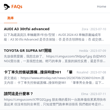
FAQs
Home
跑車
AUDI A3 30tfsi advanced
Zora
·
2023-07-10
以下為建議資訊 車輛廠牌/年份/型號：AUDI 2024 A3 車輛原廠編成等
級：A3 30 tfsi Advanced 是否含保險：否 是否含領牌稅金：否 成交價格
(總價)：153 + 14.2 - 5.3 = 161.9 空車價格：153，折價2%（選配也折）再
扣2萬 下訂日期範圍：2023 ...
TOYOTA GR SUPRA MT開箱
Hedda
·
2023-07-09
先放個舊愛圖，我想念妳了。 https://i.imgur.com/5NIpqrf.jpg 自從MX5
ND2賣出後，一直很想念她。輕巧的車身，直接的操控反應，還是手排，
還能開 篷！唯一的缺點就是動力稍嫌不足。常常在彎中咬住的前車，出
彎後就消失在視野中。雖 然MX5的設計，馬力本就不是追求的重點。但
卡丁車失控衝破護欄...撞保時捷981 「肇
Rosalind
·
2023-07-08
還是會想 ...
原文連結： https://www.ettoday.net/news/20230708/2536010.htm 原
文內容： 卡丁車失控衝破護欄...撞保時捷981 「肇事男全身傷」這下賠
慘了 記者沈繼昌／桃園報導 香港籍羅姓男子昨（7）日下午與友人在桃園
區賽車場玩卡丁車，不料失控飛出場外撞上 一輛紅色保 ...
請問這是什麼車？
Elma
·
2023-07-11
https://i.imgur.com/X7fFDZQ.jpg 朋友傳的看到一台跑車傷痕累累用快布
蓋起來 但沒有拍到全車照，只知道雙門跑車車頭很長 我們都好奇是什麼
車，所以想來問問神人光看這車頭看得出是什麼車嗎? - ...