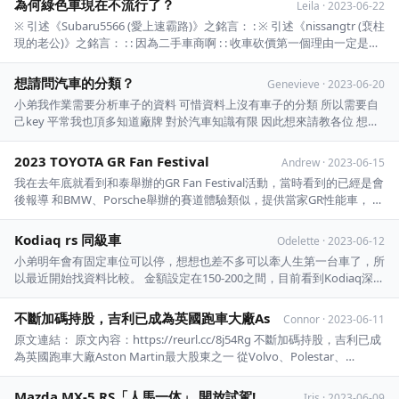
為何綠色車現在不流行了？
Leila
·
2023-06-22
慮，而駕駛上路 ...
※ 引述《Subaru5566 (愛上速霸路)》之銘言： : ※ 引述《nissangtr (裵柱
現的老公)》之銘言： : : 因為二手車商啊 : : 收車砍價第一個理由一定是
「你這個特殊色不是黑白色賣不掉啦！」 : : 賣車抬價第一個理由也是
「我這個是黑白色，你到時候要再脫手才好脫啦！」 : : 久而久之大 ...
想請問汽車的分類？
Genevieve
·
2023-06-20
小弟我作業需要分析車子的資料 可惜資料上沒有車子的分類 所以需要自
己key 平常我也頂多知道廠牌 對於汽車知識有限 因此想來請教各位 想請
問根據下面的部分資料 分成跑車/房車/皮卡/休旅車去描述適合嗎 或是可
以再增加什麼分類？ https://i.imgur.com/Aj0SKjX.jpg https:/ ...
2023 TOYOTA GR Fan Festival
Andrew
·
2023-06-15
我在去年底就看到和泰舉辦的GR Fan Festival活動，當時看到的已經是會
後報導 和BMW、Porsche舉辦的賽道體驗類似，提供當家GR性能車， 讓
車迷親自駕駛在麗寶賽道，感受Toyota熱血的一面 據說報名相當踴躍，
線上網頁開放沒多久就被搶光 那時我也好奇之後還會不會舉辦類似的活
Kodiaq rs 同級車
Odelette
·
2023-06-12
動，以Toyo ...
小弟明年會有固定車位可以停，想想也差不多可以牽人生第一台車了，所
以最近開始找資料比較。 金額設定在150-200之間，目前看到Kodiaq深得
我心的原因是5+2偶爾需要載家人出遊能更彈性，與女友兩人露營二三排
打平載物空間很大甚至直接車宿，rs等級動力佳，內裝也是跑車座椅加縫
不斷加碼持股，吉利已成為英國跑車大廠As
Connor
·
2023-06-11
線。 想請問各位是否有差不多級距 ...
原文連結： 原文內容：https://reurl.cc/8j54Rg 不斷加碼持股，吉利已成
為英國跑車大廠Aston Martin最大股東之一 從Volvo、Polestar、
Lotus、Lynk andamp; Co、Zeekr、Geometry、London Electric
Vehicle Com ...
Mazda MX-5 RS「人馬一体」 開放試駕!
Iris
·
2023-06-09