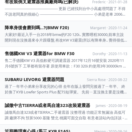
有改裝倒叉避震器推薦廠商嗎(已解決)
Frederic
·
2021-01-28
--------------------------------------------- 更新 已經找到台中小高處理問題了 不得
不說老闆真的很細心 --------------------------------------------- 小弟是老車 2006
Tucson 已經改裝倒叉避震器(團購請廠 ...
降車身後會磨到嗎...?(BMW F20)
Margaret
·
2020-11-24
大家好!最近入手一台2018年bmw的F20 120i.. 實際哩程30000,前車主說
開到現在沒換過來令片跟碟盤,有改KW V3避震(所以有降車身.. 覺得很低
但很好看,感覺一指都不到,前車主說這已經是V3最高的了,要再高要用什麼
東西 墊上去之類的) 最近有發現在很低速時,外面有聽到金屬磨擦的嘶嘶聲
售德國KW V3 避震器for BMW F30
Dorothy
·
2020-11-13
...
售二手德國KW V3 高低軟硬可調避震器 2017年12月16號安裝 2020年11
月6號拆下 工單都有留存著 原使用車款：F30 320i 約使用3年30000km 商
品在高雄，使用正常無漏油 售價:35000 意者站內信 或+line Id：
shishuan - ...
SUBARU LEVORG 避震器問題
Sierra Rose
·
2020-08-22
過了ㄧ年半小弟來分享改完的心得 去年在版上發問完後過了ㄧ年半、 終
於換了KYB Lowfer Sports Plus 配TS短彈簧。 先前ㄧ直沒換主要是沒機
會試乘避震器、 怕改了不是我要的、 這台車重要都是我太太在使用 以及
假日全家出遊使用、 所以更換避震器的主要訴求就是提升舒適度， 所以
誠徵中古TIERRA或者馬自達323改裝避震器
James
·
2020-08-19
ㄧ直怕改了會很硬， ...
誠徵馬自達323或者TIERRA二手避震器 沒整理過 功能正常無漏油 高低可
調 廠牌不拘 預算5000 基隆 雙北 桃園可面交自取 有意者請站內信詳談 - ...
近期整理車心得 (馬三,KYB,F1A5)
Megan
·
2020-08-16