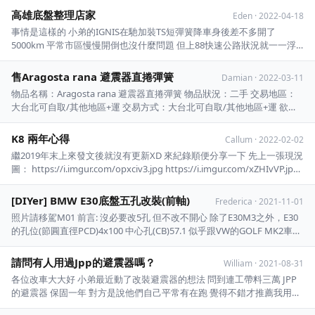
室防傾桿。 避震通常都調蠻硬的～ 但最近在過彎時還是想小熱血一下。
高雄底盤整理店家
Eden
·
2022-04-18
我待修的部分還有傳動軸漏油 三腳架（ ...
事情是這樣的 小弟的IGNIS在馳加裝TS短彈簧降車身後差不多開了
5000km 平常市區慢慢開倒也沒什麼問題 但上88快速公路狀況就一一浮
現了 過伸縮縫蠻常出現二次甚至三次晃動的 有幾次還出現疑似觸底碰的
一聲 想說把冷胎壓260降到240、龜外線開80應該可以改善這些狀況 結果
售Aragosta rana 避震器直捲彈簧
Damian
·
2022-03-11
還是會碰的一聲QQ ...
物品名稱：Aragosta rana 避震器直捲彈簧 物品狀況：二手 交易地區：
大台北可自取/其他地區+運 交易方式：大台北可自取/其他地區+運 欲售
價格：3000 聯絡方式：站內信 規格ID 60mm 40N 3kg 二手良品
https://i.imgur.com/OWkbqLO.jp ...
K8 兩年心得
Callum
·
2022-02-02
繼2019年末上來發文後就沒有更新XD 來紀錄順便分享一下 先上一張現況
圖： https://i.imgur.com/opxciv3.jpg https://i.imgur.com/xZHIvVP.jpg
https://i.imgur.com/tIDRzeC.jpg 這兩年間備了一堆日規料 訂在2021 ...
[DIYer] BMW E30底盤五孔改裝(前軸)
Frederica
·
2021-11-01
照片請移駕M01 前言: 沒必要改5孔 但不改不開心 除了E30M3之外，E30
的孔位(節圓直徑PCD)4x100 中心孔(CB)57.1 似乎跟VW的GOLF MK2車系
相同(歡迎補充) 4孔改5孔優缺比較 優點: 1. 5x120 (CB)72.56原廠輪框有海
量選擇 (*不能用E39的，CB不 ...
請問有人用過Jpp的避震器嗎？
William
·
2021-08-31
各位改車大大好 小弟最近動了改裝避震器的想法 問到連工帶料三萬 JPP
的避震器 保固一年 對方是說他們自己平常有在跑 覺得不錯才推薦我用這
個牌子的 （小弟是開小鴨） 但好像很少聽到JPP的避震器 Google也沒什