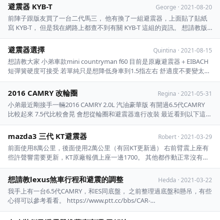
麼資訊 所以上來發文請益一下各位大大QQ - ...
避震器 KYB-T
George
·
2021-08-20
前陣子跟版友買了一台二代馬三， 他有換了一組避震器，上面貼了貼紙
寫 KYB-T， 但是我在網路上都查不到有關 KYB-T 這組的資訊。 想請教版
上的高手們，能否幫我解答一下這組避震的性能如何?
https://imgur.com/Wgc0tLm 謝謝大家！ - ...
避震器選擇
Quintina
·
2021-08-15
想請教大家 小弟車款mini countryman f60 目前是原廠避震器＋EIBACH
短彈簧硬度可接受 若單純只是想降低身車到1.5指左右 舒適度不要變太硬
的話（後座有嬰兒） 有哪些避震器是推薦的呢 目前屬意的這幾款,不知道
有無使用心得或推薦的其他品牌呢？ 1.st-x（僅能調整高低） 2 ...
2016 CAMRY 改輪圈
Regina
·
2021-05-31
小弟最近剛接手一輛2016 CAMRY 2.0L 汽油豪華版 有開過6.5代CAMRY
比較起來 7.5代比較會晃 會想從輪圈和避震器進行改裝 最近看到以下這顆
18吋輪圈要賣(示意圖) https://imgur.com/IKAAYaO 235/45R18 小弟覺得
將現在16吋的圈換成上面的大圈 ...
mazda3 三代 KT避震器
Robert
·
2021-03-29
前面使用8萬公里，後面使用2萬公里（有回KT更新過） 右前臂震上座有
些許聲響需要更新，KT原廠報價上座一邊1700。 其他都作動正常沒有漏
油 後面有回KT更新過桶身，更新後使用2萬公里 整組賣5000，使用里程
與需整理部分反應在價格上 台中/台南可以面交，為了避免有爭議，只限
想請教lexus煞車行程和避震的調整
Hedda
·
2021-03-22
面交，確認東西沒有疑慮再帶回去 ...
我手上有一台6.5代CAMRY，和ES同底盤， 之前整理過底盤和懸吊，有些
心得可以參考看看。 https://www.ptt.cc/bbs/CAR-
TUNING/M.1560443638.A.A4C.html https://www.ptt.cc/bbs/CAR-
TUNING/M.1565110939.A.0 ...