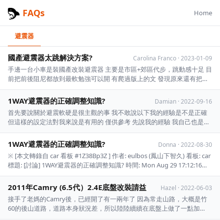
FAQs
Home
避震器
國產避震器太跳解決方案?
Carolina Franco
·
2023-01-09
手邊一台小車是裝國產改裝避震器 主要是市區+郊區代步，跳動感十足 目
前把前後阻尼都放到最軟勉強可以開 有爬過版上的文 發現原來還有把輪
胎弄硬的招式 打到38psi過坑洞彈跳感果然有減少許多 但開稍微長途一點
就會發現問題 那就是駕駛自己會顛到暈車... 有想到幾個解決方案 1.換回
1WAY避震器的正確調整知識?
Damian
·
2022-09-16
原廠避震(已使用5萬) 原 ...
首先要說關於避震軟硬是很主觀的事 我不敢說以下我的經驗是不是正確
但這樣的設定法對我來說是有用的 僅供參考 先說我的經驗 我自己也是一
千公斤前驅小車 2018 SWIFT SPORT 6AT 去年買的二手車，前車主已改好
國產AGT避震 剛牽回來時為了調整避震，熟識店家也是幫我調整很久 開
1WAY避震器的正確調整知識?
Donna
·
2022-08-30
一陣子將胎換成 ...
※ [本文轉錄自 car 看板 #1Z38Bp3Z ] 作者: eulbos (鳳山下智久) 看板: car
標題: [討論] 1WAY避震器的正確調整知識? 時間: Mon Aug 29 17:12:16
2022 小弟最近在研究1WAY避震器調整的相關知識 持續在網路上爬一些
資料 看軟硬調整後能不 ...
2011年Camry (6.5代）2.4E底盤改裝請益
Hazel
·
2022-06-03
接手了老媽的Camry後，已經開了有一兩年了 因為常走山路，大概是竹
60的後山道路，道路本身狀況差，所以陸陸續續在底盤上做了一點加
強。 裝了Tein避震器，但沒換彈簧，因為不太想降低車身。 也裝了引擎