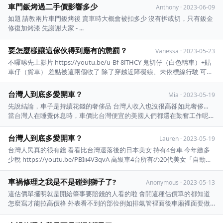
有車體限制嗎？ 像換歐系的但空間真的是猶豫的點， 不過Skoda的空間
車門鈑烤過二手價影響多少
Anthony
·
2023-06-09
又比較大 ...
如題 請教兩片車門鈑烤後 賣車時大概會被扣多少 沒有拆或切，只有鈑金
修復加烤漆 先謝謝大家 - ...
要怎麼樣讓這傢伙得到應有的懲罰？
Vanessa
·
2023-05-23
不囉嗦先上影片 https://youtu.be/u-Bf-8lTHCY 鬼切仔（白色轎車）+貼
車仔（貨車） 差點被這兩個收了 除了穿越近障礙線、未依標線行駛 可依
道路交通處罰條例第45條處理以外 還符合哪些規定？ 危險駕駛？用鈑金
逼迫他車讓道？ 謝謝 - ...
台灣人到底多愛開車？
Mia
·
2023-05-19
先說結論，車子是持續花錢的奢侈品 台灣人收入也沒很高卻如此奢侈...
當台灣人在睡覺休息時，車價比台灣便宜的美國人們都還在勤奮工作呢
※ 引述《justlovedada (達達)》之銘言： : 如題，雙北來說，開車根本完
全不方便 : 車位沒那麼多，要吃個東西旁邊不一定有停車場或車位 南部其
台灣人到底多愛開車？
Lauren
·
2023-05-19
實也一樣不方便，稍 ...
台灣人民真的很有錢 看看比台灣還落後的日本美女 持有4台車 今年繳多
少稅 https://youtu.be/PBIii4V3qvA 高級車4台所有の20代美女「自動車
税」の合計額に衝撃「初任給より高い…」「金額がデ? Subaru WRX STi
2000cc 8690元稅 Honda nsx 350 ...
車禍修理之我是不是碰到獅子了?
Anonymous
·
2023-05-13
這估價單擺明就是開給肇事要賠錢的人看的啦 會開這種估價單的都知道
怎麼寫才能拉高價格 外表看不到的部位例如排氣管裡面後車廂裡面要做
車損照也是簡簡單單 而且尾管都改過了 要認定是你這次撞壞的我覺得也
有討論空間吧 啊像雷達快4前 後蓋六角鎖7千多 前段4萬多那些材料你覺