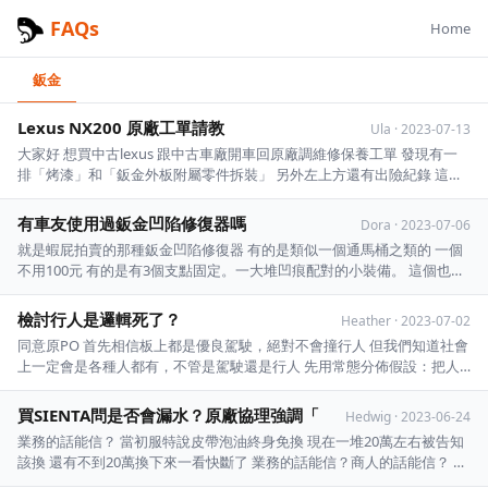
FAQs
Home
鈑金
Lexus NX200 原廠工單請教
Ula
·
2023-07-13
大家好 想買中古lexus 跟中古車廠開車回原廠調維修保養工單 發現有一
排「烤漆」和「鈑金外板附屬零件拆裝」 另外左上方還有出險紀錄 這樣
是否應該蠻可能是車子曾經有擦撞過 中古車業務說可能是買乙式險第一
年可以回去處理烤漆板金 請教板上lexus車主，有人也是這樣的嗎？想知
有車友使用過鈑金凹陷修復器嗎
Dora
·
2023-07-06
道工單是否也是這樣寫 感謝 ...
就是蝦屁拍賣的那種鈑金凹陷修復器 有的是類似一個通馬桶之類的 一個
不用100元 有的是有3個支點固定。一大堆凹痕配對的小裝備。 這個也不
用500元 我打算拿來拉車子的葉子版和車門 （就是那種很輕微的凹陷。
連車漆都幾乎沒有掉的那種凹陷） 有鄉民試過這個玩意嗎？ 會不會浪費
檢討行人是邏輯死了？
Heather
·
2023-07-02
錢？ - ...
同意原PO 首先相信板上都是優良駕駛，絕對不會撞行人 但我們知道社會
上一定會是各種人都有，不管是駕駛還是行人 先用常態分佈假設：把人
分成板上的優良駕駛、路上佔大多數的普通駕駛 還有少部分8+9或某些沒
職業道德的低端駕駛 之前會被說行人地獄的原因就是：不禮讓行人已經
買SIENTA問是否會漏水？原廠協理強調「
Hedwig
·
2023-06-24
變成「正常」駕駛在做的了 過往低 ...
業務的話能信？ 當初服特說皮帶泡油終身免換 現在一堆20萬左右被告知
該換 還有不到20萬換下來一看快斷了 業務的話能信？商人的話能信？ ※
引述《asd63312337 (幸運草)》之銘言 : 來源：https://bit.ly/3Jp7hFZ : 網