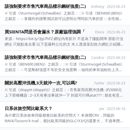
址內有影片 : 不是為了賺點閱率 那影片沒網 ...
該強制要求市售汽車商品標示鋼材強度(二)
Anthony
·
2023-06-23
※ 引述《Sturmvogel (Schwalbe)》之銘言： : ※ 引述《BEN600 (BEN)》
之銘言： : : 拿國外的撞擊測試就可以證明台灣同款汽車的安 : : 全性相同
嗎? : : 拿美國CRV5撞測就可以驗證國產CRV5的安全性一 : : 樣嗎? : : A柱 B
柱 門 ...
買SIENTA問是否會漏水？原廠協理強調「
Elvira
·
2023-06-23
來源：https://bit.ly/3Jp7hFZ 網址內有影片 不是為了賺點閱率 那影片沒
網址 只能點進去看 以下是爆料公社的文 本人透過某彭姓大網紅介紹國都
汽車北板橋劉姓協理，號稱是二十幾年的好友，第一次購買 TOYOTA品牌
SIENTA。 交車前及交車當天，均口頭詢問該位劉協理是否會漏水？劉姓
該強制要求市售汽車商品標示鋼材強度(二)
Candice
·
2023-06-23
...
※ 引述《BEN600 (BEN)》之銘言： : ※ 引述《Sturmvogel (Schwalbe)》
之銘言： : : 可是剛材強度不等於安全強度啊 : : 福特的車有福粉吹上天的
硼鋼 : : 在IIHS還不是照樣拿P : : 而且標示鋼材資訊 : : 只會讓一般人更以為
鋼材越硬越安全 : : 這跟板金論有 ...
關於高壓沖洗機,3天就沖一次,可以嗎?
Faithe
·
2023-06-23
※ 引述《dispptt (dispptt)》之銘言： : 市售家用高壓沖洗機 : 約5000元
上下那種機器 : 2~3天有事沒事就沖一下 到底可行嗎atat??? : 朋友有意割
讓一台 : 但我很怕板金被我沖壞 因為我很喜歡洗車 : 之前礙於車程 可能一
個月去自助洗車廠才沖一次 : 不知道各位看法如何?? ...
日系休旅空間比歐系大？
Joe
·
2023-06-16
為什麼日系休旅車同級都會比歐系的空間大？ 本身開CRV，同級的
RAV4/Tucson/X-trail， 都比歐系同級的GLC/X3/Q5還要大， 不過車體大
小差不多，雖然歐系車安全性比較高， 但是看鋼性不是鈑金厚度，國外