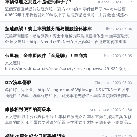
車禍修理之我是不是碰到獅子了?
Quanna
·
2023-05-12
得有疑慮的話就自己打去材料行或toyot ...
這個要便宜就是給法院判啦～ 對方2016的車 零件使用了7年 每年折舊
0.369 7年下來折舊就剩20% 以下了 法院判是這樣啦… 工資.鈑金.烤漆不折
舊 其他新品零件依年份折舊 整個工單18萬 如果算折舊 法院最後判決的金
額 應該會落在6-8萬之間 然後整個法院程序大概要6個月以上 ...
超速釀禍！賓士車飛越分隔島攔腰撞休旅車
Lily
·
2023-05-06
完整新聞標題：超速釀禍！賓士車飛越分隔島攔腰撞休旅車 無辜駕駛喪
命 原文連結：https://reurl.cc/RvNedD 原文內容： 台北市驚傳嚴重事
故！今（6）日清晨5時許，台北市消防局接獲民眾報案，指稱木柵路四
段發生3車追撞事故，警消獲報到場，發現26歲鄭姓賓士車駕駛頭部嚴重
低里程、全車原鈑件「全是騙」！車商賣
Isla
·
2023-05-05
外傷，意識模糊 ， ...
原文連結：
https://news.ltn.com.tw/news/society/breakingnews/4291925 原文內
容： 低里程、全車原鈑件「全是騙」！車商賣事故車詐欺判刑 〔記者張
瑞楨／台中報導〕台中市李姓車商（50歲）購入廠牌INFINITI的事故車一
DIY洗車傷痕
Christine
·
2023-05-03
輛，把 11萬多公里的里程，調降 ...
各位好，先上圖。 http://i.imgur.com/8B8jHVw.jpg NS KICKS 一直以來
我是自己洗車，洗車程序如下。 到洗車場先靜候冷車降溫 噴鐵粉劑約5分
鐘後上泡沫，再5分～10分左右高壓沖水。 接著再上泡沫，戴手套抹洗，
一併拿美容黏土和著泡沫抹鈑金。全車完成後沖水。擦乾。 然後隔天就
維修相對便宜的高級車
Anonymous
·
2023-04-30
...
原文恕刪 以下分成幾個部分 1. 車材來源簡介 2. 車材來源選擇與差異 3. 修
車貴的原因 4. 回覆原文討論的問題 正文開始 1. 材料來源有分 正廠新品：
品質較好，合起來比較順、漂亮，缺點是貴啦，但現在有些廠牌的部分正
廠件都從中國進口，我覺得品質其實也沒那麼好了。 副廠新品：品質參
裕隆70周年紀念日曆手帳開箱
Cara
·
2023-04-25